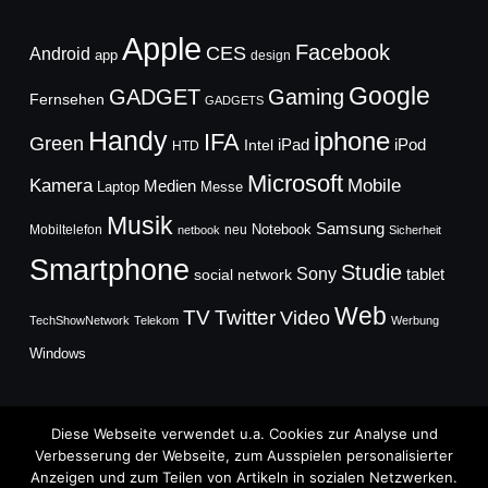
Apple
Facebook
CES
Android
app
design
Google
GADGET
Gaming
Fernsehen
GADGETS
Handy
iphone
IFA
Green
iPad
Intel
iPod
HTD
Microsoft
Mobile
Kamera
Medien
Laptop
Messe
Musik
Samsung
Notebook
Mobiltelefon
neu
netbook
Sicherheit
Smartphone
Studie
Sony
social network
tablet
Web
TV
Twitter
Video
TechShowNetwork
Telekom
Werbung
Windows
Diese Webseite verwendet u.a. Cookies zur Analyse und
Verbesserung der Webseite, zum Ausspielen personalisierter
Anzeigen und zum Teilen von Artikeln in sozialen Netzwerken.
Copyright © 2026