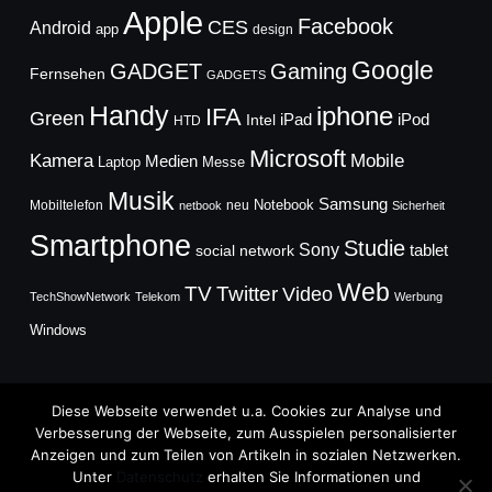
Apple
Facebook
CES
Android
app
design
Google
GADGET
Gaming
Fernsehen
GADGETS
Handy
iphone
IFA
Green
iPad
Intel
iPod
HTD
Microsoft
Mobile
Kamera
Medien
Laptop
Messe
Musik
Samsung
Notebook
Mobiltelefon
neu
netbook
Sicherheit
Smartphone
Studie
Sony
social network
tablet
Web
TV
Twitter
Video
TechShowNetwork
Telekom
Werbung
Windows
Diese Webseite verwendet u.a. Cookies zur Analyse und
Verbesserung der Webseite, zum Ausspielen personalisierter
Anzeigen und zum Teilen von Artikeln in sozialen Netzwerken.
Copyright © 2026
Unter
Datenschutz
erhalten Sie Informationen und
TechFieber Blog