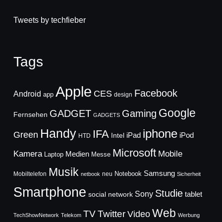
Tweets by techfieber
Tags
Apple
Facebook
CES
Android
app
design
Google
GADGET
Gaming
Fernsehen
GADGETS
Handy
iphone
IFA
Green
iPad
Intel
iPod
HTD
Microsoft
Mobile
Kamera
Medien
Laptop
Messe
Musik
Samsung
Notebook
Mobiltelefon
neu
netbook
Sicherheit
Smartphone
Studie
Sony
social network
tablet
Web
TV
Twitter
Video
TechShowNetwork
Telekom
Werbung