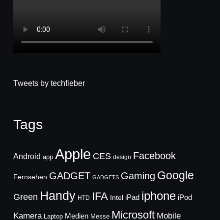
Tweets by techfieber
Tags
Apple
Facebook
CES
Android
app
design
Google
GADGET
Gaming
Fernsehen
GADGETS
Handy
iphone
IFA
Green
iPad
Intel
iPod
HTD
Microsoft
Mobile
Kamera
Medien
Laptop
Messe