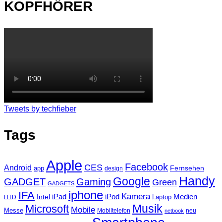
KOPFHÖRER
Tweets by techfieber
Tags
Apple
Facebook
CES
Android
Fernsehen
app
design
Handy
Google
GADGET
Gaming
Green
GADGETS
iphone
IFA
Kamera
iPad
Intel
iPod
Medien
Laptop
HTD
Musik
Microsoft
Mobile
Messe
Mobiltelefon
neu
netbook