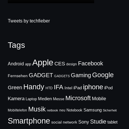
Tweets by techfieber
Tags
Apple
Facebook
CES
Android
app
design
Google
GADGET
Gaming
Fernsehen
GADGETS
Handy
iphone
IFA
Green
iPad
Intel
iPod
HTD
Microsoft
Mobile
Kamera
Medien
Laptop
Messe
Musik
Samsung
Notebook
Mobiltelefon
neu
netbook
Sicherheit
Smartphone
Studie
Sony
social network
tablet