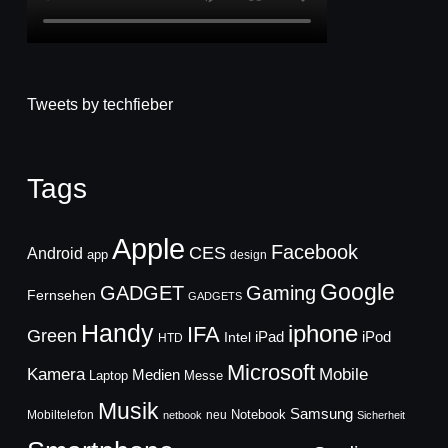
Tweets by techfieber
Tags
Apple
Facebook
CES
Android
app
design
Google
GADGET
Gaming
Fernsehen
GADGETS
Handy
iphone
IFA
Green
iPad
Intel
iPod
HTD
Microsoft
Mobile
Kamera
Medien
Laptop
Messe
Musik
Samsung
Notebook
Mobiltelefon
neu
netbook
Sicherheit