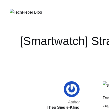
[Smartwatch] Str
Das
Author
zug
Theo Siegle-Kling