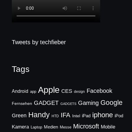
Tweets by techfieber
Tags
Apple
Facebook
CES
Android
app
design
Google
GADGET
Gaming
Fernsehen
GADGETS
Handy
iphone
IFA
Green
iPad
Intel
iPod
HTD
Microsoft
Mobile
Kamera
Medien
Laptop
Messe