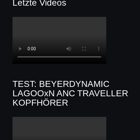
Letzte Videos
TEST: BEYERDYNAMIC
LAGOOxN ANC TRAVELLER
KOPFHÖRER