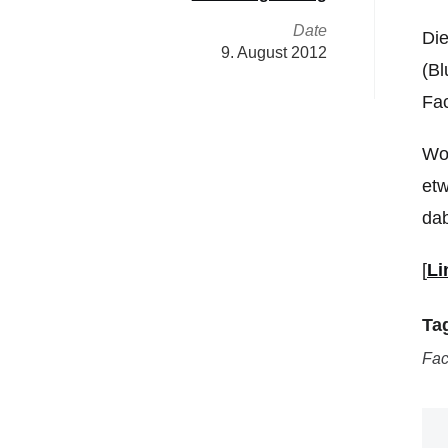
Date
Die
9. August 2012
(Bl
Fac
Wo
etw
dab
[
Li
Ta
Fa