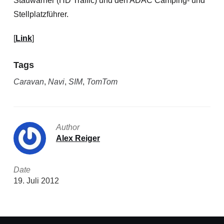
Stauwarner (HD Traffic) und den ADAC Camping- und
Stellplatzführer.
[
Link
]
Tags
Caravan
,
Navi
,
SIM
,
TomTom
Author
Alex Reiger
Date
19. Juli 2012