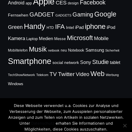
Apple
Facebook
CES
Android
app
design
Google
GADGET
Gaming
Fernsehen
GADGETS
Handy
iphone
IFA
Green
iPad
Intel
iPod
HTD
Microsoft
Mobile
Kamera
Medien
Laptop
Messe
Musik
Samsung
Notebook
Mobiltelefon
neu
netbook
Sicherheit
Smartphone
Studie
Sony
social network
tablet
Web
TV
Twitter
Video
TechShowNetwork
Telekom
Werbung
Windows
Diese Webseite verwendet u.a. Cookies zur Analyse und
Verbesserung der Webseite, zum Ausspielen personalisierter
Anzeigen und zum Teilen von Artikeln in sozialen Netzwerken.
Copyright © 2026
Unter
Datenschutz
erhalten Sie Informationen und
TechFieber Blog
Möglichkeiten, diese Cookies auszuschalten.