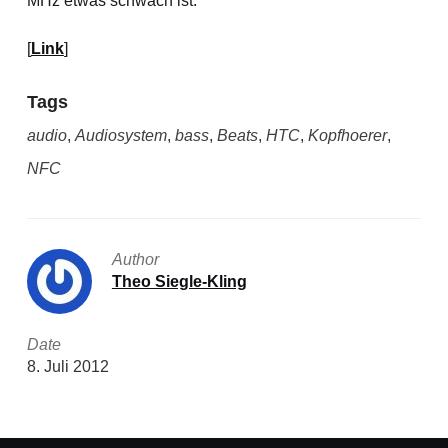
MHz etwas schwach ist.
[
Link
]
Tags
audio
,
Audiosystem
,
bass
,
Beats
,
HTC
,
Kopfhoerer
,
NFC
Author
Theo Siegle-Kling
Date
8. Juli 2012