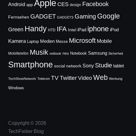
Apple
Facebook
CES
Android
app
design
Google
GADGET
Gaming
Fernsehen
GADGETS
Handy
iphone
IFA
Green
iPad
Intel
iPod
HTD
Microsoft
Mobile
Kamera
Medien
Laptop
Messe
Musik
Samsung
Notebook
Mobiltelefon
neu
netbook
Sicherheit
Smartphone
Studie
Sony
social network
tablet
Web
TV
Twitter
Video
TechShowNetwork
Telekom
Werbung
Windows
Copyright © 2026
TechFieber Blog