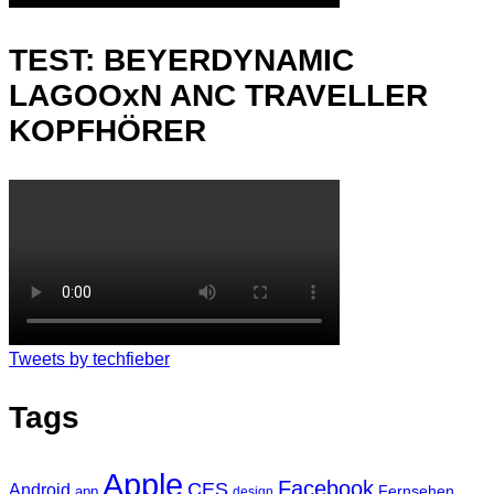
TEST: BEYERDYNAMIC
LAGOOxN ANC TRAVELLER
KOPFHÖRER
Tweets by techfieber
Tags
Apple
Facebook
CES
Android
Fernsehen
app
design