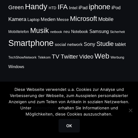
Handy
iphone
IFA
Green
iPad
Intel
iPod
HTD
Microsoft
Mobile
Kamera
Medien
Laptop
Messe
Musik
Samsung
Notebook
Mobiltelefon
neu
netbook
Sicherheit
Smartphone
Studie
Sony
social network
tablet
Web
TV
Twitter
Video
TechShowNetwork
Telekom
Werbung
Windows
Diese Webseite verwendet u.a. Cookies zur Analyse und
Verbesserung der Webseite, zum Ausspielen personalisierter
Anzeigen und zum Teilen von Artikeln in sozialen Netzwerken.
Copyright © 2026
Unter
Datenschutz
erhalten Sie Informationen und
TechFieber Blog
Möglichkeiten, diese Cookies auszuschalten.
Designed by
WPZOOM
OK