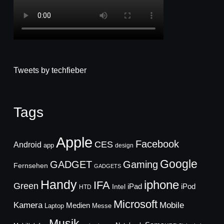
Tweets by techfieber
Tags
Apple
Facebook
CES
Android
app
design
Google
GADGET
Gaming
Fernsehen
GADGETS
Handy
iphone
IFA
Green
iPad
Intel
iPod
HTD
Microsoft
Mobile
Kamera
Medien
Laptop
Messe
Musik