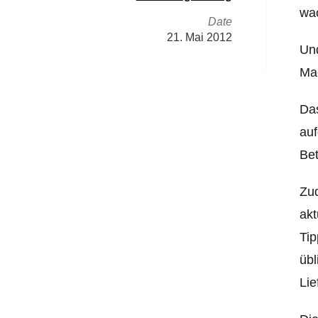
wa
Date
21. Mai 2012
Und
Mac
Das
auf
Bet
Zud
akt
Tip
übl
Lie