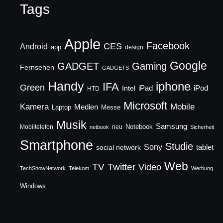
Tags
Apple
Facebook
CES
Android
app
design
Google
GADGET
Gaming
Fernsehen
GADGETS
Handy
iphone
IFA
Green
iPad
Intel
iPod
HTD
Microsoft
Mobile
Kamera
Medien
Laptop
Messe
Musik
Samsung
Notebook
Mobiltelefon
neu
netbook
Sicherheit
Smartphone
Studie
Sony
social network
tablet
Web
TV
Twitter
Video
TechShowNetwork
Telekom
Werbung
Windows