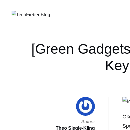
[Green Gadgets]
Key
Öko
Author
Spe
Theo Siegle-Kling