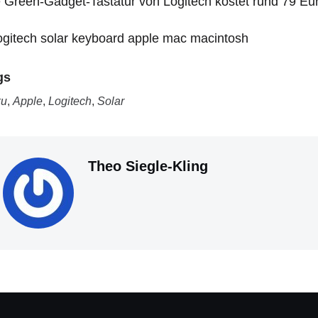
 Green-Gadget-Tastatur von Logitech kostet rund 79 Eu
gs
ku
,
Apple
,
Logitech
,
Solar
Theo Siegle-Kling