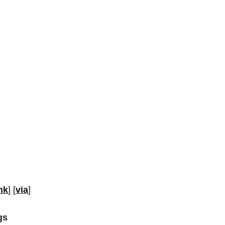
nk
] [
via
]
gs