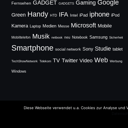
Google
GADGET
Gaming
Fernsehen
GADGETS
Handy
iphone
IFA
Green
iPad
Intel
iPod
HTD
Microsoft
Mobile
Kamera
Medien
Laptop
Messe
Musik
Samsung
Notebook
Mobiltelefon
neu
netbook
Sicherheit
Smartphone
Studie
Sony
social network
tablet
Web
TV
Twitter
Video
TechShowNetwork
Telekom
Werbung
Windows
Copyright © 2026 TechFieber Blog
Diese Webseite verwendet u.a. Cookies zur Analyse und V
Datensch
Designed by
WPZOOM