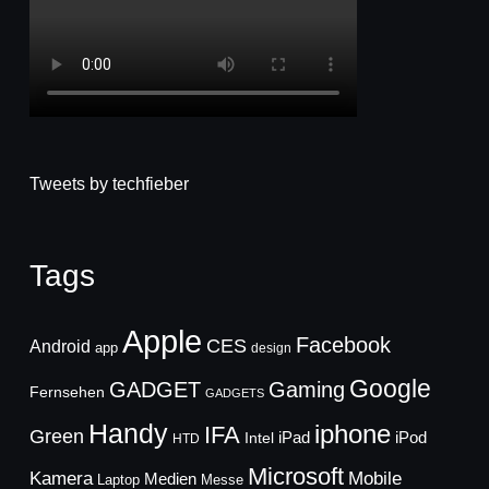
Tweets by techfieber
Tags
Apple
Facebook
CES
Android
app
design
Google
GADGET
Gaming
Fernsehen
GADGETS
Handy
iphone
IFA
Green
iPad
Intel
iPod
HTD
Microsoft
Mobile
Kamera
Medien
Laptop
Messe