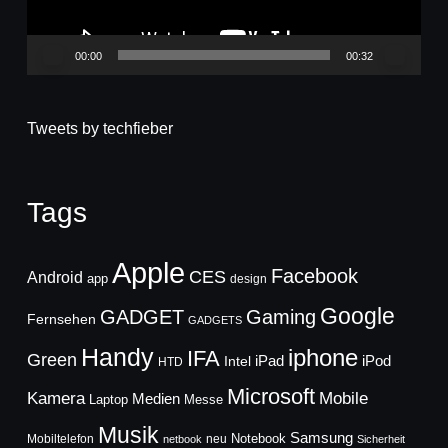
00:00
00:32
Tweets by techfieber
Tags
Apple
Facebook
CES
Android
app
design
Google
GADGET
Gaming
Fernsehen
GADGETS
Handy
iphone
IFA
Green
iPad
Intel
iPod
HTD
Microsoft
Mobile
Kamera
Medien
Laptop
Messe
Musik
Samsung
Notebook
Mobiltelefon
neu
netbook
Sicherheit