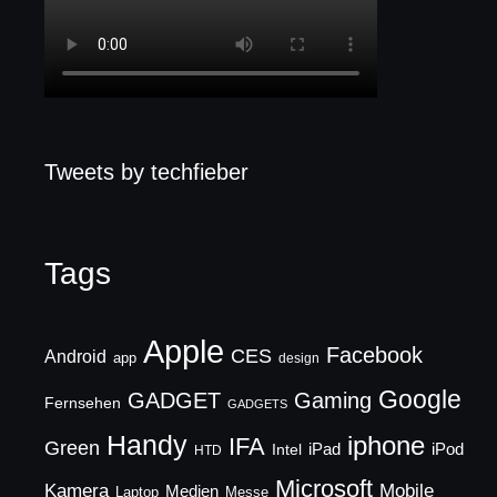
Tweets by techfieber
Tags
Apple
Facebook
CES
Android
app
design
Google
GADGET
Gaming
Fernsehen
GADGETS
Handy
iphone
IFA
Green
iPad
Intel
iPod
HTD
Microsoft
Mobile
Kamera
Medien
Laptop
Messe