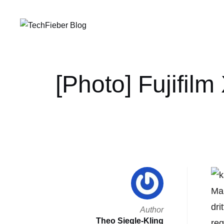
[Photo] Fujifil
Man
dri
Author
Theo Siegle-Kling
reg