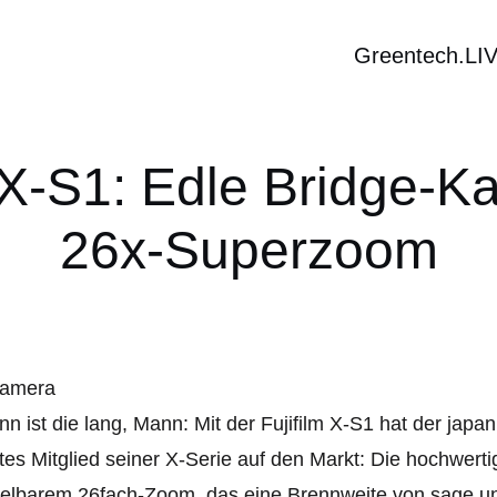
Greentech.LI
m X-S1: Edle Bridge-K
26x-Superzoom
n ist die lang, Mann: Mit der Fujifilm X-S1 hat der japa
ttes Mitglied seiner X-Serie auf den Markt: Die hochwe
elbarem 26fach-Zoom, das eine Brennweite von sage und