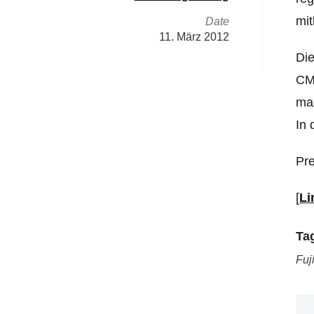
mit
Date
11. März 2012
Die
CMO
max
In 
Pr
[
Li
Ta
Fuj