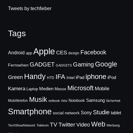
Tweets by techfieber
Tags
Apple
Facebook
CES
Android
app
design
Google
GADGET
Gaming
Fernsehen
GADGETS
Handy
iphone
IFA
Green
iPad
Intel
iPod
HTD
Microsoft
Mobile
Kamera
Medien
Laptop
Messe
Musik
Samsung
Notebook
Mobiltelefon
neu
netbook
Sicherheit
Smartphone
Studie
Sony
social network
tablet
Web
TV
Twitter
Video
TechShowNetwork
Telekom
Werbung