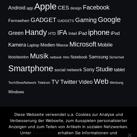
Apple
Facebook
CES
Android
app
design
Google
GADGET
Gaming
Fernsehen
GADGETS
Handy
iphone
IFA
Green
iPad
Intel
iPod
HTD
Microsoft
Mobile
Kamera
Medien
Laptop
Messe
Musik
Samsung
Notebook
Mobiltelefon
neu
netbook
Sicherheit
Smartphone
Studie
Sony
social network
tablet
Web
TV
Twitter
Video
TechShowNetwork
Telekom
Werbung
Windows
Diese Webseite verwendet u.a. Cookies zur Analyse und
Verbesserung der Webseite, zum Ausspielen personalisierter
Anzeigen und zum Teilen von Artikeln in sozialen Netzwerken.
Copyright © 2026
Unter
Datenschutz
erhalten Sie Informationen und
TechFieber Blog