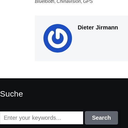
Bluetooth
,
Chinavision
,
GPS
Dieter Jirmann
Suche