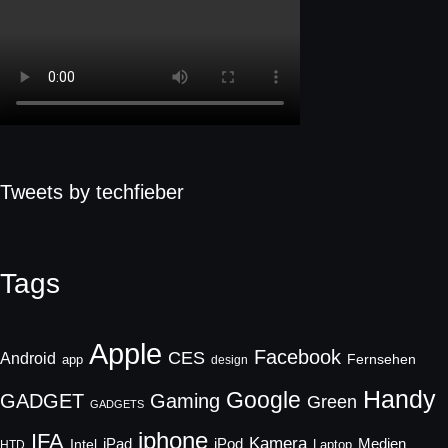
Tweets by techfieber
Tags
Apple
Facebook
CES
Android
Fernsehen
app
design
Handy
Google
GADGET
Gaming
Green
GADGETS
iphone
IFA
Kamera
iPad
Intel
iPod
Medien
Laptop
HTD