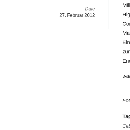
Mil
Date
Hig
27. Februar 2012
Com
Mas
Ei
zum
Ene
wat
Fo
Ta
Ceb