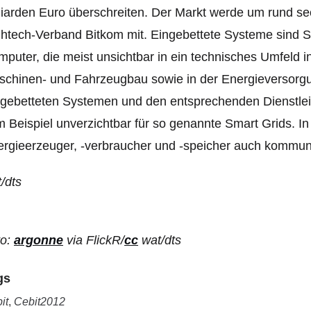
liarden Euro überschreiten. Der Markt werde um rund se
htech-Verband Bitkom mit. Eingebettete Systeme sind S
puter, die meist unsichtbar in ein technisches Umfeld i
chinen- und Fahrzeugbau sowie in der Energieversorgu
ngebetteten Systemen und den entsprechenden Dienstle
 Beispiel unverzichtbar für so genannte Smart Grids. In
rgieerzeuger, -verbraucher und -speicher auch kommuni
/dts
to:
argonne
via FlickR/
cc
wat/dts
gs
it
,
Cebit2012