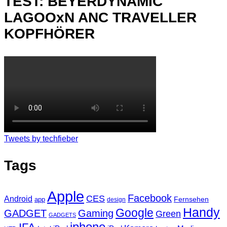
TEST: BEYERDYNAMIC
LAGOOxN ANC TRAVELLER
KOPFHÖRER
Tweets by techfieber
Tags
Apple
Facebook
CES
Android
Fernsehen
app
design
Handy
Google
GADGET
Gaming
Green
GADGETS
iphone