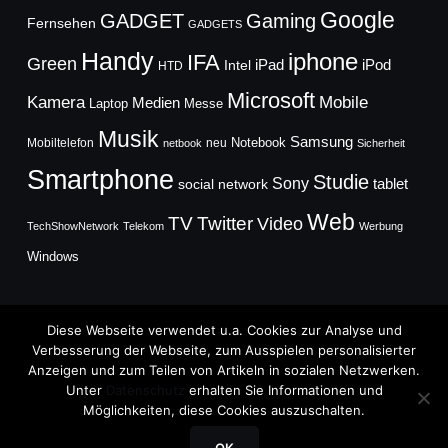
Google
GADGET
Gaming
Fernsehen
GADGETS
Handy
iphone
IFA
Green
iPad
Intel
iPod
HTD
Microsoft
Mobile
Kamera
Medien
Laptop
Messe
Musik
Samsung
Notebook
Mobiltelefon
neu
netbook
Sicherheit
Smartphone
Studie
Sony
social network
tablet
Web
TV
Twitter
Video
TechShowNetwork
Telekom
Werbung
Windows
Diese Webseite verwendet u.a. Cookies zur Analyse und
Verbesserung der Webseite, zum Ausspielen personalisierter
Anzeigen und zum Teilen von Artikeln in sozialen Netzwerken.
Copyright © 2026
Unter
Datenschutz
erhalten Sie Informationen und
TechFieber Blog
Möglichkeiten, diese Cookies auszuschalten.
Designed by
WPZOOM