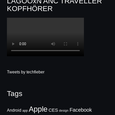
LAGOOxN ANC TRAVELLER
KOPFHÖRER
Tweets by techfieber
Tags
Apple
Facebook
CES
Android
app
design