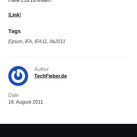
Halle 21b zu finden.
[
Link
]
Tags
Epson
,
IFA
,
IFA11
,
ifa2011
Author
TechFieber.de
Date
18. August 2011