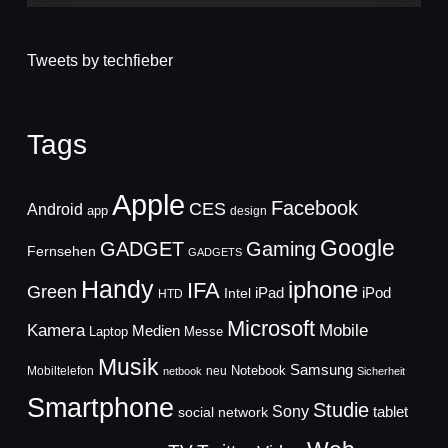
Tweets by techfieber
Tags
Apple
Facebook
CES
Android
app
design
Google
GADGET
Gaming
Fernsehen
GADGETS
Handy
iphone
IFA
Green
iPad
Intel
iPod
HTD
Microsoft
Mobile
Kamera
Medien
Laptop
Messe
Musik
Samsung
Notebook
Mobiltelefon
neu
netbook
Sicherheit
Smartphone
Studie
Sony
social network
tablet