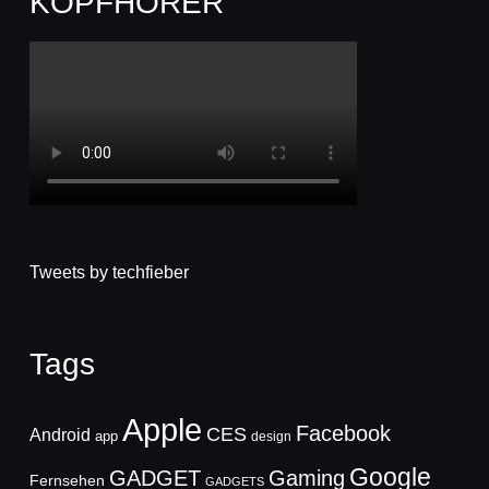
KOPFHÖRER
Tweets by techfieber
Tags
Apple
Facebook
CES
Android
app
design
Google
GADGET
Gaming
Fernsehen
GADGETS