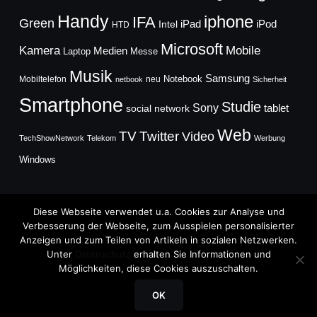
Handy
iphone
IFA
Green
iPad
Intel
iPod
HTD
Microsoft
Mobile
Kamera
Medien
Laptop
Messe
Musik
Samsung
Notebook
Mobiltelefon
neu
netbook
Sicherheit
Smartphone
Studie
Sony
social network
tablet
Web
TV
Twitter
Video
TechShowNetwork
Telekom
Werbung
Windows
Diese Webseite verwendet u.a. Cookies zur Analyse und
Verbesserung der Webseite, zum Ausspielen personalisierter
Anzeigen und zum Teilen von Artikeln in sozialen Netzwerken.
Copyright © 2026
Unter
Datenschutz
erhalten Sie Informationen und
TechFieber Blog
Möglichkeiten, diese Cookies auszuschalten.
Designed by
WPZOOM
OK