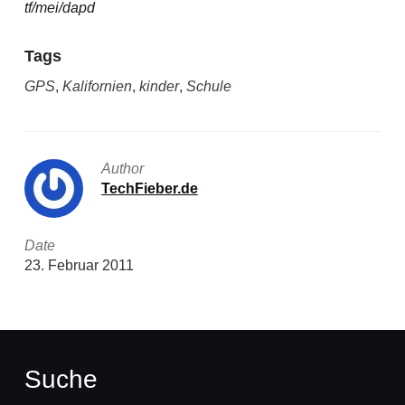
tf/mei/dapd
Tags
GPS
,
Kalifornien
,
kinder
,
Schule
Author
TechFieber.de
Date
23. Februar 2011
Suche