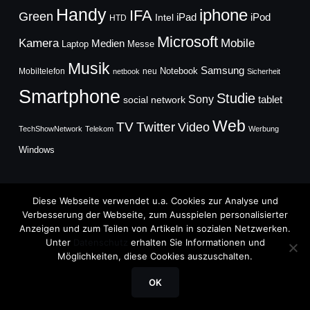
Handy
iphone
IFA
Green
iPad
Intel
iPod
HTD
Microsoft
Mobile
Kamera
Medien
Laptop
Messe
Musik
Samsung
Notebook
Mobiltelefon
neu
netbook
Sicherheit
Smartphone
Studie
Sony
social network
tablet
Web
TV
Twitter
Video
TechShowNetwork
Telekom
Werbung
Windows
Diese Webseite verwendet u.a. Cookies zur Analyse und
Verbesserung der Webseite, zum Ausspielen personalisierter
Anzeigen und zum Teilen von Artikeln in sozialen Netzwerken.
Copyright © 2026
Unter
Datenschutz
erhalten Sie Informationen und
TechFieber Blog
Möglichkeiten, diese Cookies auszuschalten.
Designed by
WPZOOM
OK