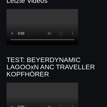
Letzte Videos
TEST: BEYERDYNAMIC
LAGOOxN ANC TRAVELLER
KOPFHÖRER