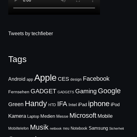
Tweets by techfieber
Tags
Apple
Facebook
CES
Android
app
design
Google
GADGET
Gaming
Fernsehen
GADGETS
Handy
iphone
IFA
Green
iPad
Intel
iPod
HTD
Microsoft
Mobile
Kamera
Medien
Laptop
Messe
Musik
Samsung
Notebook
Mobiltelefon
neu
netbook
Sicherheit