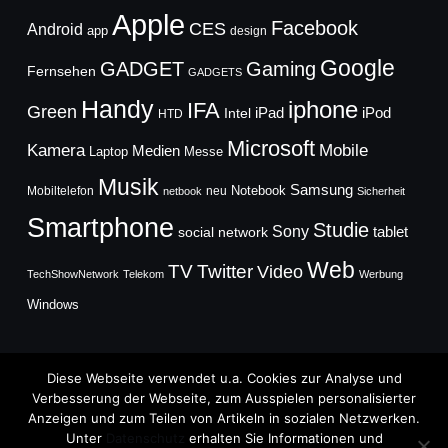
Apple
Facebook
CES
Android
app
design
Google
GADGET
Gaming
Fernsehen
GADGETS
Handy
iphone
IFA
Green
iPad
Intel
iPod
HTD
Microsoft
Mobile
Kamera
Medien
Laptop
Messe
Musik
Samsung
Notebook
Mobiltelefon
neu
netbook
Sicherheit
Smartphone
Studie
Sony
social network
tablet
Web
TV
Twitter
Video
TechShowNetwork
Telekom
Werbung
Windows
Diese Webseite verwendet u.a. Cookies zur Analyse und
Verbesserung der Webseite, zum Ausspielen personalisierter
Anzeigen und zum Teilen von Artikeln in sozialen Netzwerken.
Copyright © 2026
Unter
Datenschutz
erhalten Sie Informationen und
TechFieber Blog