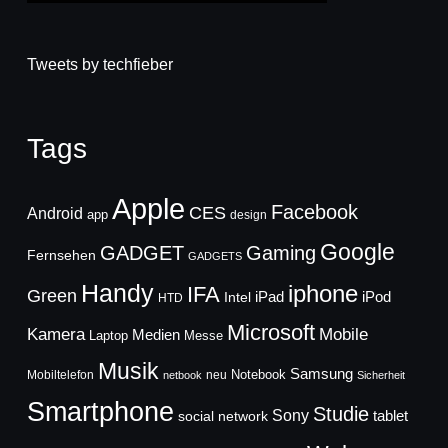
Tweets by techfieber
Tags
Apple
Facebook
CES
Android
app
design
Google
GADGET
Gaming
Fernsehen
GADGETS
Handy
iphone
IFA
Green
iPad
Intel
iPod
HTD
Microsoft
Mobile
Kamera
Medien
Laptop
Messe
Musik
Samsung
Notebook
Mobiltelefon
neu
netbook
Sicherheit
Smartphone
Studie
Sony
social network
tablet