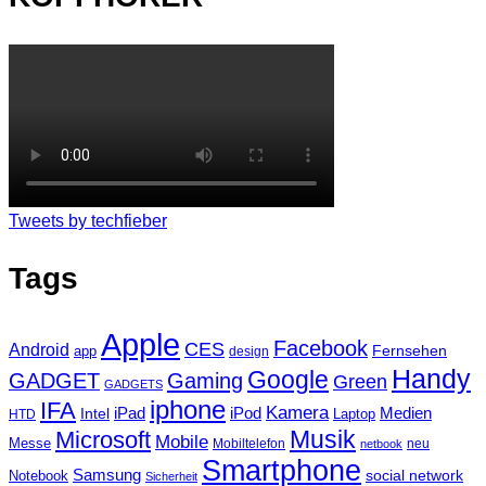
Tweets by techfieber
Tags
Apple
Facebook
CES
Android
Fernsehen
app
design
Handy
Google
GADGET
Gaming
Green
GADGETS
iphone
IFA
Kamera
iPad
Intel
iPod
Medien
Laptop
HTD
Musik
Microsoft
Mobile
Messe
Mobiltelefon
neu
netbook
Smartphone
Samsung
social network
Notebook
Sicherheit