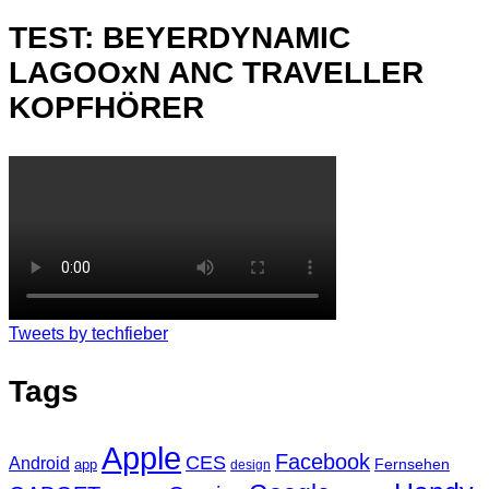
TEST: BEYERDYNAMIC
LAGOOxN ANC TRAVELLER
KOPFHÖRER
Tweets by techfieber
Tags
Apple
Facebook
CES
Android
Fernsehen
app
design