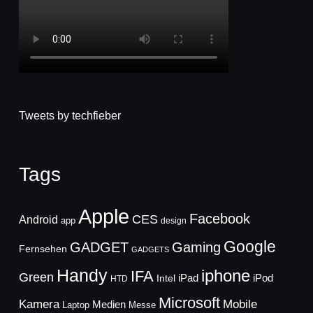
Tweets by techfieber
Tags
Apple
Facebook
CES
Android
app
design
Google
GADGET
Gaming
Fernsehen
GADGETS
Handy
iphone
IFA
Green
iPad
Intel
iPod
HTD
Microsoft
Mobile
Kamera
Medien
Laptop
Messe