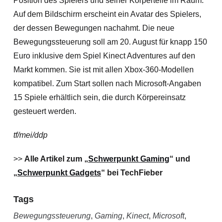
Position des Spielers und seiner Körperteile im Raum.
Auf dem Bildschirm erscheint ein Avatar des Spielers,
der dessen Bewegungen nachahmt. Die neue
Bewegungssteuerung soll am 20. August für knapp 150
Euro inklusive dem Spiel Kinect Adventures auf den
Markt kommen.
Sie ist mit allen Xbox-360-Modellen
kompatibel. Zum Start sollen nach Microsoft-Angaben
15 Spiele erhältlich sein, die durch Körpereinsatz
gesteuert werden.
tf/mei/ddp
>>
Alle Artikel zum „
Schwerpunkt Gaming
“ und
„
Schwerpunkt Gadgets
“ bei TechFieber
Tags
Bewegungssteuerung
,
Gaming
,
Kinect
,
Microsoft
,