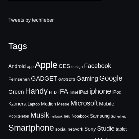
Tweets by techfieber
Tags
Apple
Facebook
CES
Android
app
design
Google
GADGET
Gaming
Fernsehen
GADGETS
Handy
iphone
IFA
Green
iPad
Intel
iPod
HTD
Microsoft
Mobile
Kamera
Medien
Laptop
Messe
Musik
Samsung
Notebook
Mobiltelefon
neu
netbook
Sicherheit
Smartphone
Studie
Sony
social network
tablet