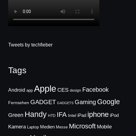
Tweets by techfieber
Tags
Apple
Facebook
CES
Android
app
design
Google
GADGET
Gaming
Fernsehen
GADGETS
Handy
iphone
IFA
Green
iPad
Intel
iPod
HTD
Microsoft
Mobile
Kamera
Medien
Laptop
Messe