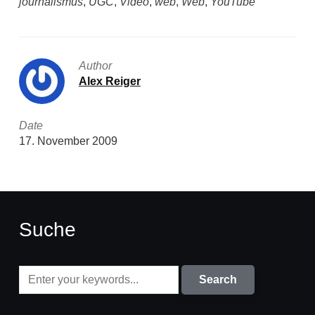
journalismus
,
UGC
,
Video
,
web
,
Web
,
YouTube
Author
Alex Reiger
Date
17. November 2009
Suche