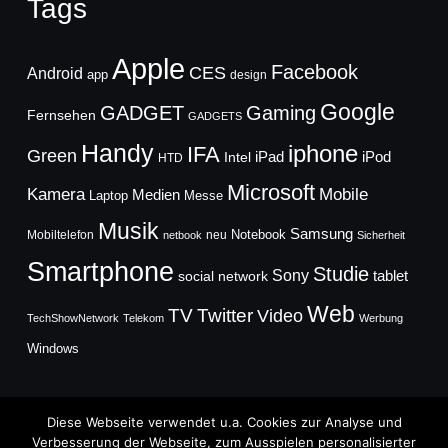
Tags
Apple
Facebook
CES
Android
app
design
Google
GADGET
Gaming
Fernsehen
GADGETS
Handy
iphone
IFA
Green
iPad
Intel
iPod
HTD
Microsoft
Mobile
Kamera
Medien
Laptop
Messe
Musik
Samsung
Notebook
Mobiltelefon
neu
netbook
Sicherheit
Smartphone
Studie
Sony
social network
tablet
Web
TV
Twitter
Video
TechShowNetwork
Telekom
Werbung
Windows
Diese Webseite verwendet u.a. Cookies zur Analyse und
Verbesserung der Webseite, zum Ausspielen personalisierter