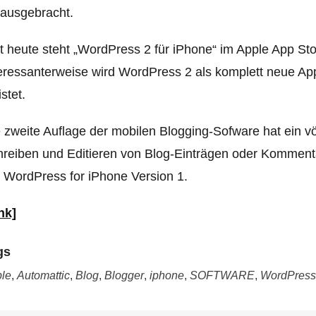
ausgebracht.
t heute steht „WordPress 2 für iPhone“ im Apple App St
eressanterweise wird WordPress 2 als komplett neue App
istet.
 zweite Auflage der mobilen Blogging-Sofware hat ein vö
reiben und Editieren von Blog-Einträgen oder Kommenta
 WordPress for iPhone Version 1.
nk]
gs
le
,
Automattic
,
Blog
,
Blogger
,
iphone
,
SOFTWARE
,
WordPress