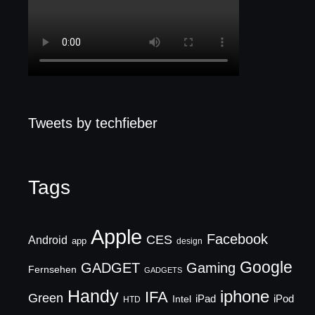
Tweets by techfieber
Tags
Apple
Facebook
CES
Android
app
design
Google
GADGET
Gaming
Fernsehen
GADGETS
Handy
iphone
IFA
Green
iPad
Intel
iPod
HTD