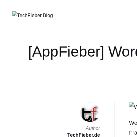
[AppFieber] Wor
Wer
Author
Fra
TechFieber.de