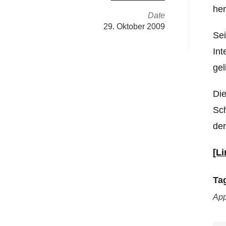
her
Date
29. Oktober 2009
Sei
Int
gel
Die
Sch
der
[Li
Ta
App