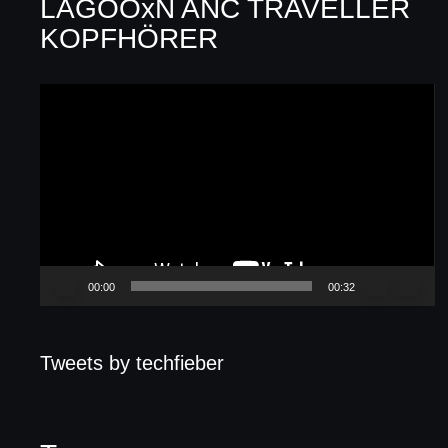
LAGOOxN ANC TRAVELLER
KOPFHÖRER
Video-
Player
00:00
00:32
Tweets by techfieber