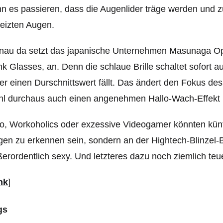
n es passieren, dass die Augenlider träge werden und zu
eizten Augen.
nau da setzt das japanische Unternehmen Masunaga Opt
k Glasses, an. Denn die schlaue Brille schaltet sofort au
er einen Durschnittswert fällt. Das ändert den Fokus des
hl durchaus auch einen angenehmen Hallo-Wach-Effekt 
o, Workoholics oder exzessive Videogamer könnten künft
en zu erkennen sein, sondern an der Hightech-Blinzel-Bril
erordentlich sexy. Und letzteres dazu noch ziemlich teue
nk
]
gs