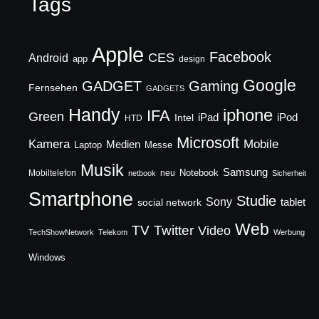
Tags
Apple
Facebook
CES
Android
app
design
Google
GADGET
Gaming
Fernsehen
GADGETS
Handy
iphone
IFA
Green
iPad
Intel
iPod
HTD
Microsoft
Mobile
Kamera
Medien
Laptop
Messe
Musik
Samsung
Notebook
Mobiltelefon
neu
netbook
Sicherheit
Smartphone
Studie
Sony
social network
tablet
Web
TV
Twitter
Video
TechShowNetwork
Telekom
Werbung
Windows