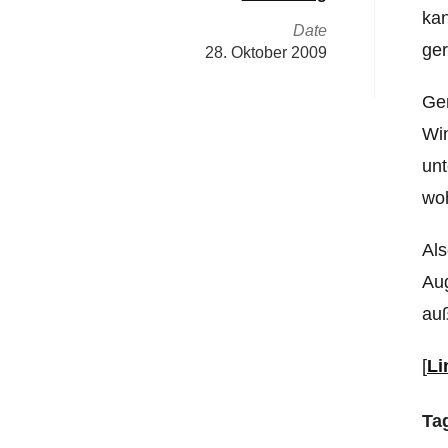
kan
Date
ger
28. Oktober 2009
Ge
Win
unt
wo
Als
Aug
auß
[
Li
Ta