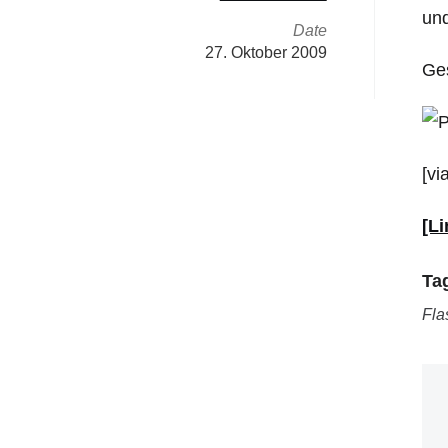
und
Date
27. Oktober 2009
Ge
[vi
[Li
Ta
Fla