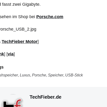
 fasst zwei Gigabyte.
sehen im Shop bei
Porsche.com
a
TechFieber Motor
]
nk
]
[
via
]
gs
shspeicher
,
Luxus
,
Porsche
,
Speicher
,
USB-Stick
TechFieber.de