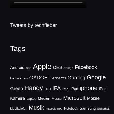
Tweets by techfieber
Tags
Apple
Facebook
CES
Android
app
design
Google
GADGET
Gaming
Fernsehen
GADGETS
Handy
iphone
IFA
Green
iPad
Intel
iPod
HTD
Microsoft
Mobile
Kamera
Medien
Laptop
Messe
Musik
Samsung
Notebook
Mobiltelefon
neu
netbook
Sicherheit