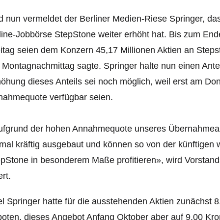
 nun vermeldet der Berliner Medien-Riese Springer, da
ine-Jobbörse StepStone weiter erhöht hat. Bis zum En
itag seien dem Konzern 45,17 Millionen Aktien an Step
Montagnachmittag sagte. Springer halte nun einen Anteil
öhung dieses Anteils sei noch möglich, weil erst am Do
nahmequote verfügbar seien.
ufgrund der hohen Annahmequote unseres Übernahmean
mal kräftig ausgebaut und können so von der künftigen w
pStone in besonderem Maße profitieren», wird Vorstands
ert.
l Springer hatte für die ausstehenden Aktien zunächst 
oten, dieses Angebot Anfang Oktober aber auf 9,00 Kron