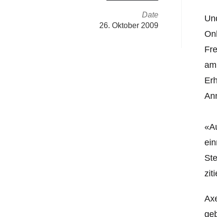
Date
Und
26. Oktober 2009
Onl
Fre
am 
Erh
An
«A
ein
Ste
ziti
Axe
geb