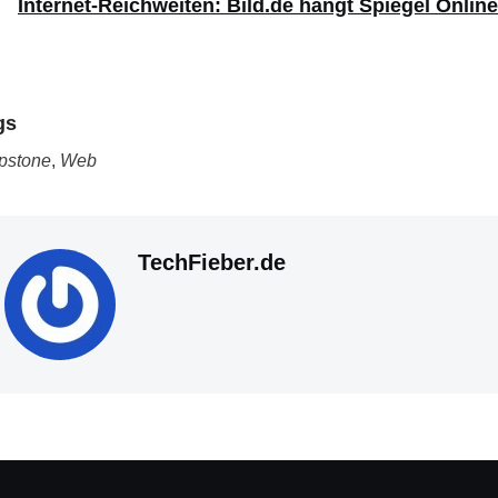
Internet-Reichweiten: Bild.de hängt Spiegel Onlin
gs
pstone
,
Web
TechFieber.de