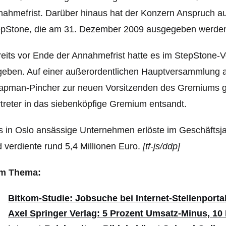
ahmefrist. Darüber hinaus hat der Konzern Anspruch au
epStone, die am 31. Dezember 2009 ausgegeben werden
eits vor Ende der Annahmefrist hatte es im StepStone-
geben. Auf einer außerordentlichen Hauptversammlung 
pman-Pincher zur neuen Vorsitzenden des Gremiums ge
treter in das siebenköpfige Gremium entsandt.
 in Oslo ansässige Unternehmen erlöste im Geschäftsja
 verdiente rund 5,4 Millionen Euro.
[tf-js/ddp]
m Thema:
Bitkom-Studie: Jobsuche bei Internet-Stellenport
Axel Springer Verlag: 5 Prozent Umsatz-Minus, 1