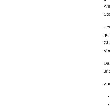
Ann
St
Ber
ge
Cha
Ver
Das
und
Zu