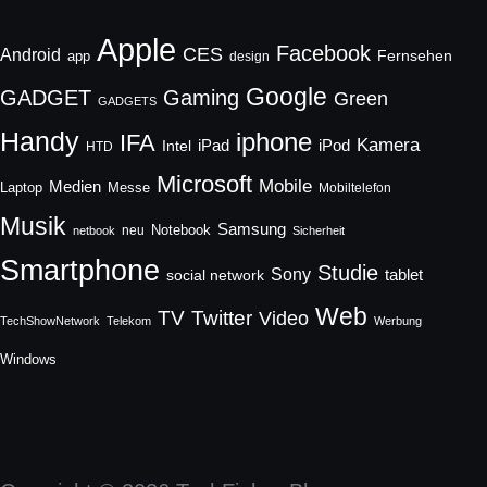
Apple
Facebook
CES
Android
Fernsehen
app
design
Google
GADGET
Gaming
Green
GADGETS
Handy
iphone
IFA
Kamera
iPad
Intel
iPod
HTD
Microsoft
Mobile
Medien
Laptop
Messe
Mobiltelefon
Musik
Samsung
Notebook
neu
netbook
Sicherheit
Smartphone
Studie
Sony
social network
tablet
Web
TV
Twitter
Video
TechShowNetwork
Telekom
Werbung
Windows