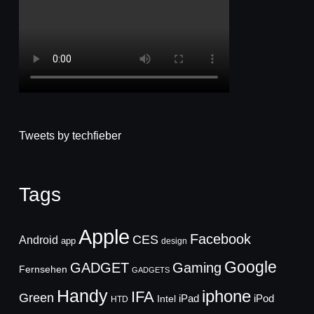
Tweets by techfieber
Tags
Apple
Facebook
CES
Android
app
design
Google
GADGET
Gaming
Fernsehen
GADGETS
Handy
iphone
IFA
Green
iPad
Intel
iPod
HTD