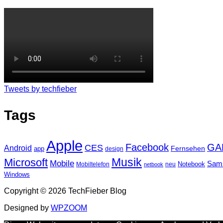
Tweets by techfieber
Tags
Apple
Facebook
GA
CES
Android
Fernsehen
app
design
Musik
Microsoft
Mobile
Sam
Notebook
Mobiltelefon
neu
netbook
Windows
Copyright © 2026 TechFieber Blog
Designed by
WPZOOM