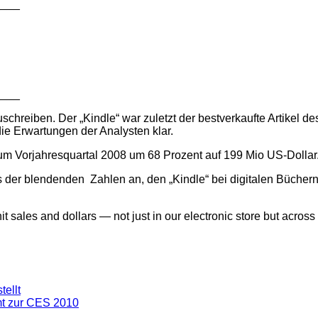
____
____
hreiben. Der „Kindle“ war zuletzt der bestverkaufte Artikel des
ie Erwartungen der Analysten klar.
um Vorjahresquartal 2008 um 68 Prozent auf 199 Mio US-Dollar
 der blendenden Zahlen an, den „Kindle“ bei digitalen Bücher
t sales and dollars — not just in our electronic store but acros
ellt
mt zur CES 2010