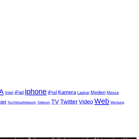
iphone
FA
Kamera
iPad
Intel
iPod
Medien
Laptop
Messe
Web
TV
Twitter
Video
blet
TechShowNetwork
Telekom
Werbung