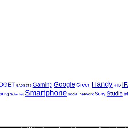
Handy
Google
I
DGET
Gaming
Green
GADGETS
HTD
Smartphone
Studie
Sony
sung
social network
ta
Sicherheit