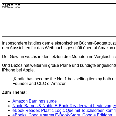
________________________________________________
ANZEIGE
________________________________________________
Insbesondere ist dies dem elektronischen Bücher-Gadget zuzusc
den Aussichten für das Weihnachtsgeschäft übertraf Amazon d
Der Gewinn wuchs in den letzten drei Monaten im Vergleich z
Und Bezos hat weiterhin große Pläne und kündigte angesichts
iPhone bei Apple.
„Kindle has become the No. 1 bestselling item by both uni
Founder and CEO of Amazon.
Zum Thema:
Amazon Earnings surge
Nook: Barnes & Noble E-Book-Reader wird heute vorgest
eBook Reader: Plastic Logic Que mit Touchscreen kom
eBooks: Google startet E-Book-Store „Google Editions“