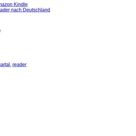
mazon Kindle
eader nach Deutschland
e
artal
,
reader