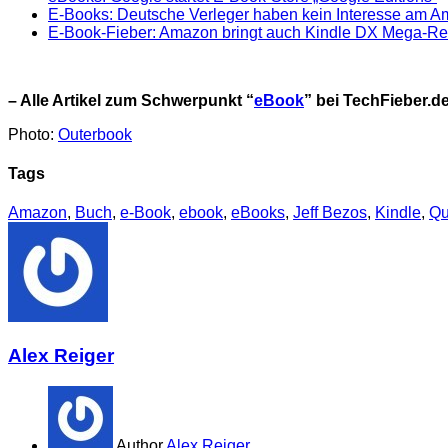
E-Books: Deutsche Verleger haben kein Interesse am A
E-Book-Fieber: Amazon bringt auch Kindle DX Mega-R
– Alle Artikel zum Schwerpunkt “
eBook
” bei TechFieber.d
Photo:
Outerbook
Tags
Amazon
,
Buch
,
e-Book
,
ebook
,
eBooks
,
Jeff Bezos
,
Kindle
,
Qu
Alex Reiger
Author
Alex Reiger