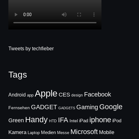
Tweets by techfieber
Tags
Apple
Facebook
CES
Android
app
design
Google
GADGET
Gaming
Fernsehen
GADGETS
Handy
iphone
IFA
Green
iPad
Intel
iPod
HTD
Microsoft
Mobile
Kamera
Medien
Laptop
Messe