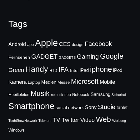
Tags
Apple
Facebook
CES
Android
app
design
Google
GADGET
Gaming
Fernsehen
GADGETS
Handy
iphone
IFA
Green
iPad
Intel
iPod
HTD
Microsoft
Mobile
Kamera
Medien
Laptop
Messe
Musik
Samsung
Notebook
Mobiltelefon
neu
netbook
Sicherheit
Smartphone
Studie
Sony
social network
tablet
Web
TV
Twitter
Video
TechShowNetwork
Telekom
Werbung
Windows