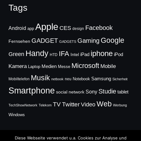
Tags
Apple
Facebook
CES
Android
app
design
Google
GADGET
Gaming
Fernsehen
GADGETS
Handy
iphone
IFA
Green
iPad
Intel
iPod
HTD
Microsoft
Mobile
Kamera
Medien
Laptop
Messe
Musik
Samsung
Notebook
Mobiltelefon
neu
netbook
Sicherheit
Smartphone
Studie
Sony
social network
tablet
Web
TV
Twitter
Video
TechShowNetwork
Telekom
Werbung
Windows
Diese Webseite verwendet u.a. Cookies zur Analyse und