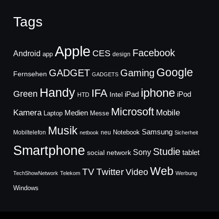
Tags
Apple
Facebook
CES
Android
app
design
Google
GADGET
Gaming
Fernsehen
GADGETS
Handy
iphone
IFA
Green
iPad
Intel
iPod
HTD
Microsoft
Mobile
Kamera
Medien
Laptop
Messe
Musik
Samsung
Notebook
Mobiltelefon
neu
netbook
Sicherheit
Smartphone
Studie
Sony
social network
tablet
Web
TV
Twitter
Video
TechShowNetwork
Telekom
Werbung
Windows