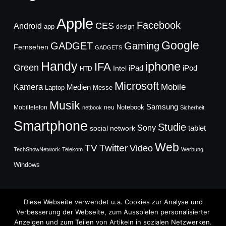
Apple
Facebook
CES
Android
app
design
Google
GADGET
Gaming
Fernsehen
GADGETS
Handy
iphone
IFA
Green
iPad
Intel
iPod
HTD
Microsoft
Mobile
Kamera
Medien
Laptop
Messe
Musik
Samsung
Notebook
Mobiltelefon
neu
netbook
Sicherheit
Smartphone
Studie
Sony
social network
tablet
Web
TV
Twitter
Video
TechShowNetwork
Telekom
Werbung
Windows
Diese Webseite verwendet u.a. Cookies zur Analyse und
Verbesserung der Webseite, zum Ausspielen personalisierter
Anzeigen und zum Teilen von Artikeln in sozialen Netzwerken.
Copyright © 2026