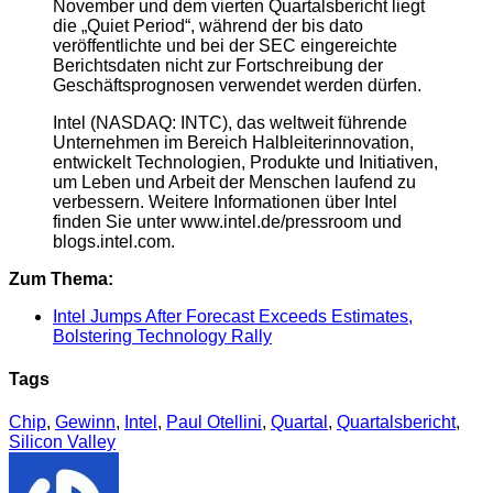
November und dem vierten Quartalsbericht liegt
die „Quiet Period“, während der bis dato
veröffentlichte und bei der SEC eingereichte
Berichtsdaten nicht zur Fortschreibung der
Geschäftsprognosen verwendet werden dürfen.
Intel (NASDAQ: INTC), das weltweit führende
Unternehmen im Bereich Halbleiterinnovation,
entwickelt Technologien, Produkte und Initiativen,
um Leben und Arbeit der Menschen laufend zu
verbessern. Weitere Informationen über Intel
finden Sie unter www.intel.de/pressroom und
blogs.intel.com.
Zum Thema:
Intel Jumps After Forecast Exceeds Estimates,
Bolstering Technology Rally
Tags
Chip
,
Gewinn
,
Intel
,
Paul Otellini
,
Quartal
,
Quartalsbericht
,
Silicon Valley