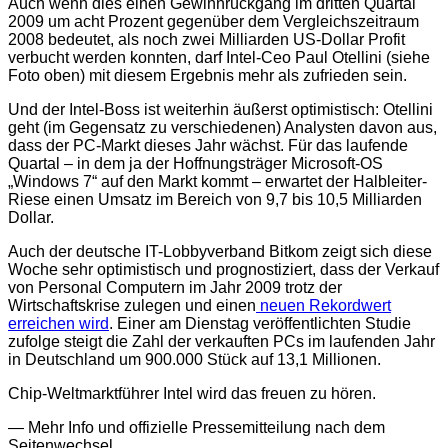
Auch wenn dies einen Gewinnrückgang im dritten Quartal
2009 um acht Prozent gegenüber dem Vergleichszeitraum
2008 bedeutet, als noch zwei Milliarden US-Dollar Profit
verbucht werden konnten, darf Intel-Ceo Paul Otellini (siehe
Foto oben) mit diesem Ergebnis mehr als zufrieden sein.
Und der Intel-Boss ist weiterhin äußerst optimistisch: Otellini
geht (im Gegensatz zu verschiedenen) Analysten davon aus,
dass der PC-Markt dieses Jahr wächst. Für das laufende
Quartal – in dem ja der Hoffnungsträger Microsoft-OS
„Windows 7“ auf den Markt kommt – erwartet der Halbleiter-
Riese einen Umsatz im Bereich von 9,7 bis 10,5 Milliarden
Dollar.
Auch der deutsche IT-Lobbyverband Bitkom zeigt sich diese
Woche sehr optimistisch und prognostiziert, dass der Verkauf
von Personal Computern im Jahr 2009 trotz der
Wirtschaftskrise zulegen und einen
neuen Rekordwert
erreichen wird
. Einer am Dienstag veröffentlichten Studie
zufolge steigt die Zahl der verkauften PCs im laufenden Jahr
in Deutschland um 900.000 Stück auf 13,1 Millionen.
Chip-Weltmarktführer Intel wird das freuen zu hören.
— Mehr Info und offizielle Pressemitteilung nach dem
Seitenwechsel.