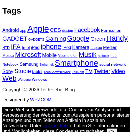
Tags
Apple
Facebook
CES
Android
Fernsehen
app
design
Handy
Google
GADGET
Gaming
Green
GADGETS
iphone
IFA
Kamera
iPad
Intel
iPod
Medien
Laptop
HTD
Musik
Microsoft
Mobile
Messe
Mobiltelefon
neu
netbook
Smartphone
Samsung
social network
Notebook
Sicherheit
Studie
TV
Twitter
Video
Sony
tablet
TechShowNetwork
Telekom
Web
Windows
Werbung
Copyright © 2026 TechFieber Blog
Designed by
WPZOOM
Diese Webseite verwendet u.a. Cookies zur Analyse und
Verbesserung der Webseite, zum Ausspielen personalisierter
Anzeigen und zum Teilen von Artikeln in sozialen
Netzwerken. Unter
Datenschutz
erhalten Sie Informationen
und Möglichkeiten, diese Cookies auszuschalten.
OK