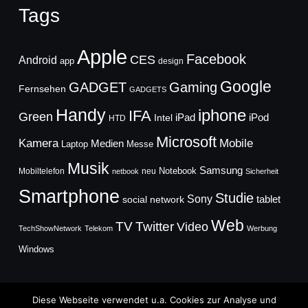
Tags
Apple
Facebook
CES
Android
app
design
Google
GADGET
Gaming
Fernsehen
GADGETS
Handy
iphone
IFA
Green
iPad
Intel
iPod
HTD
Microsoft
Mobile
Kamera
Medien
Laptop
Messe
Musik
Samsung
Notebook
Mobiltelefon
neu
netbook
Sicherheit
Smartphone
Studie
Sony
social network
tablet
Web
TV
Twitter
Video
TechShowNetwork
Telekom
Werbung
Windows
Diese Webseite verwendet u.a. Cookies zur Analyse und