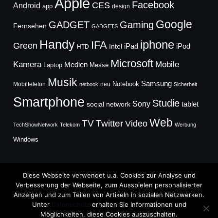
Apple
Facebook
CES
Android
app
design
Google
GADGET
Gaming
Fernsehen
GADGETS
Handy
iphone
IFA
Green
iPad
Intel
iPod
HTD
Microsoft
Mobile
Kamera
Medien
Laptop
Messe
Musik
Samsung
Notebook
Mobiltelefon
neu
netbook
Sicherheit
Smartphone
Studie
Sony
social network
tablet
Web
TV
Twitter
Video
TechShowNetwork
Telekom
Werbung
Windows
Diese Webseite verwendet u.a. Cookies zur Analyse und
Verbesserung der Webseite, zum Ausspielen personalisierter
Anzeigen und zum Teilen von Artikeln in sozialen Netzwerken.
Copyright © 2026
Unter
Datenschutz
erhalten Sie Informationen und
TechFieber Blog
Möglichkeiten, diese Cookies auszuschalten.